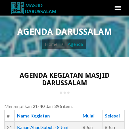
AGENDA DARUSSALAM
Home
Agenda
AGENDA KEGIATAN MASJID
DARUSSALAM
Menampilkan
21-40
dari
396
item.
#
Nama Kegiatan
Mulai
Selesai
21
Kajian Ahad Subuh - 8 Juni
8 Jun
8 Jun