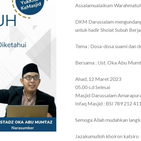
Assalamualaikum Warahmatul
DKM Darussalam mengundang 
untuk hadir Sholat Subuh Berj
Tema : Dosa-dosa suami dan do
Bersama : Ust. Oka Abu Mum
Ahad, 12 Maret 2023
05.00 s.d Selesai
Masjid Darussalam Amarapur
Infaq Masjid : BSI 789 212 41
Semoga Allah mudahkan langkah
Jazakumulloh khoiron katsiro