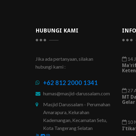
HUBUNGI KAMI
INFO
Jika ada pertanyaan, silakan
14 J
Ma'ri
hubungi kami :
Keten
+62 812 2000 1341
27 
humas@masjid-darussalam.com
MT D
Gelar
Masjid Darussalam - Perumahan
Amarapura, Kelurahan
Kademangan, Kecamatan Setu,
10 
Kota Tangerang Selatan
I'tik