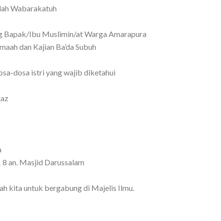
lah Wabarakatuh
Bapak/Ibu Muslimin/at Warga Amarapura
amaah dan Kajian Ba’da Subuh
sa-dosa istri yang wajib diketahui
taz
a
1 8 an. Masjid Darussalam
 kita untuk bergabung di Majelis Ilmu.