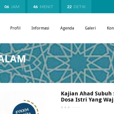
06
JAM
46
MENIT
22
DETIK
Profil
Informasi
Agenda
Galeri
Kon
SALAM
Kajian Ahad Subuh 
Dosa Istri Yang Waj