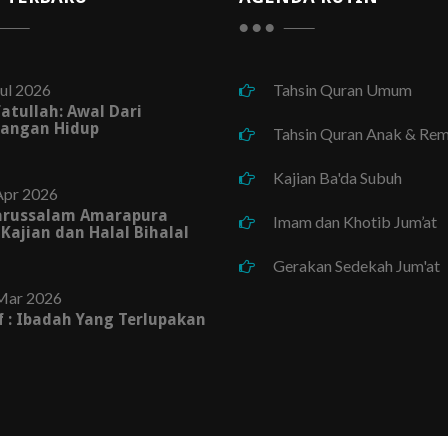
ul 2026
Tahsin Quran Umum
fatullah: Awal Dari
angan Hidup
Tahsin Quran Anak & Rem
Kajian Ba'da Subuh
Apr 2026
arussalam Amarapura
Imam dan Khotib Jum’at
 Kajian dan Halal Bihalal
Gerakan Sedekah Jum'at
Mar 2026
af : Ibadah Yang Terlupakan