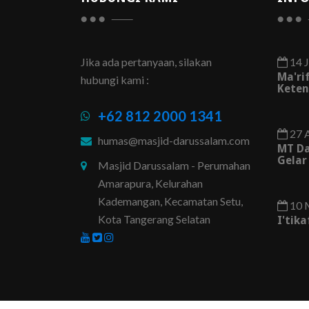
Jika ada pertanyaan, silakan
14 J
Ma'ri
hubungi kami :
Keten
+62 812 2000 1341
27 
humas@masjid-darussalam.com
MT D
Gelar
Masjid Darussalam - Perumahan
Amarapura, Kelurahan
Kademangan, Kecamatan Setu,
10 
Kota Tangerang Selatan
I'tik