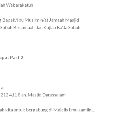
lah Wabarakatuh
Bapak/Ibu Muslimin/at Jamaah Masjid
 Subuh Berjamaah dan Kajian Ba’da Subuh
pat Part 2
ra
9 212 411 8 an. Masjid Darussalam
 kita untuk bergabung di Majelis Ilmu aamiin....