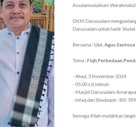
Assalamualaikum Warahmatul
DKM Darussalam mengundang 
Darussalam untuk hadir Sholat
Bersama :
Ust. Agus Santosa
Tema :
Fiqh Perbedaan Penda
- Ahad, 3 November 2024
- 05.00 s.d selesai
- Masjid Darussalam Amarapu
- Infaq dan Shodaqoh : BSI 78
Semoga Allah mudahkan langkah