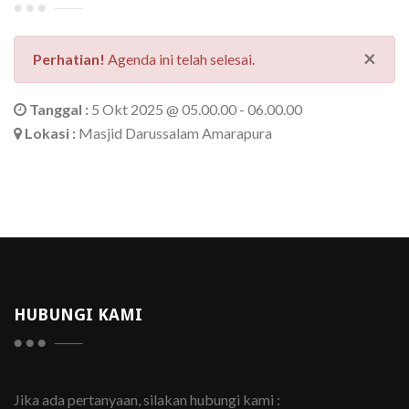
×
Perhatian!
Agenda ini telah selesai.
Tanggal :
5 Okt 2025 @ 05.00.00 - 06.00.00
Lokasi :
Masjid Darussalam Amarapura
HUBUNGI KAMI
Jika ada pertanyaan, silakan hubungi kami :