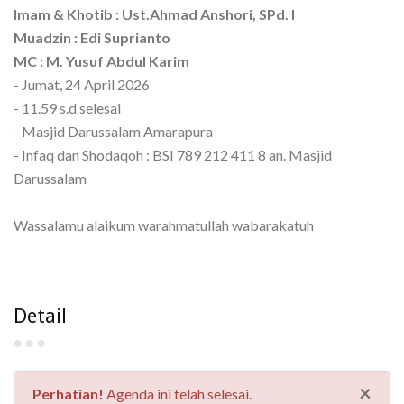
Imam & Khotib :
Ust.Ahmad Anshori, SPd. I
Muadzin :
Edi Suprianto
MC : M. Yusuf Abdul Karim
- Jumat, 24 April 2026
- 11.59 s.d selesai
- Masjid Darussalam Amarapura
- Infaq dan Shodaqoh : BSI 789 212 411 8 an. Masjid
Darussalam
Wassalamu alaikum warahmatullah wabarakatuh
Detail
×
Perhatian!
Agenda ini telah selesai.