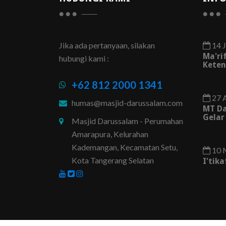
Jika ada pertanyaan, silakan
14 J
Ma'ri
hubungi kami :
Keten
+62 812 2000 1341
27 
humas@masjid-darussalam.com
MT D
Gelar
Masjid Darussalam - Perumahan
Amarapura, Kelurahan
Kademangan, Kecamatan Setu,
10 
Kota Tangerang Selatan
I'tik