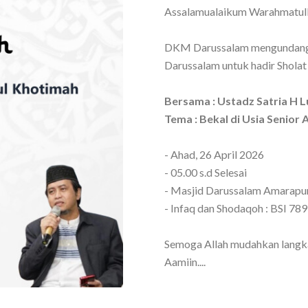
Assalamualaikum Warahmatul
DKM Darussalam mengundang 
Darussalam untuk hadir Sholat
Bersama : Ustadz Satria H L
Tema : Bekal di Usia Senior
- Ahad, 26 April 2026
- 05.00 s.d Selesai
- Masjid Darussalam Amarapu
- Infaq dan Shodaqoh : BSI 78
Semoga Allah mudahkan langkah
Aamiin....