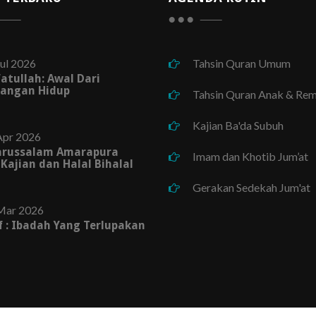
ul 2026
Tahsin Quran Umum
fatullah: Awal Dari
angan Hidup
Tahsin Quran Anak & Rem
Kajian Ba'da Subuh
Apr 2026
arussalam Amarapura
Imam dan Khotib Jum’at
 Kajian dan Halal Bihalal
Gerakan Sedekah Jum'at
Mar 2026
af : Ibadah Yang Terlupakan