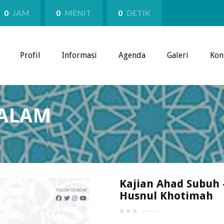
0
JAM
0
MENIT
0
DETIK
Profil
Informasi
Agenda
Galeri
Kon
SALAM
Kajian Ahad Subuh -
Husnul Khotimah