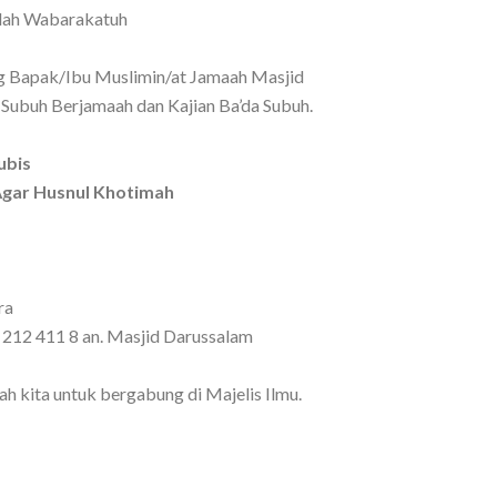
lah Wabarakatuh
Bapak/Ibu Muslimin/at Jamaah Masjid
 Subuh Berjamaah dan Kajian Ba’da Subuh.
ubis
 Agar Husnul Khotimah
ra
9 212 411 8 an. Masjid Darussalam
 kita untuk bergabung di Majelis Ilmu.